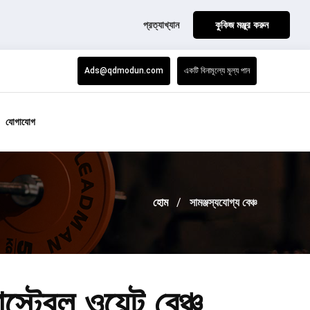
প্রত্যাখ্যান
কুকিজ মঞ্জুর করুন
Ads@qdmodun.com
একটি বিনামূল্যে মূল্য পান
যোগাযোগ
হোম
সামঞ্জস্যযোগ্য বেঞ্চ
টেবল ওয়েট বেঞ্চ