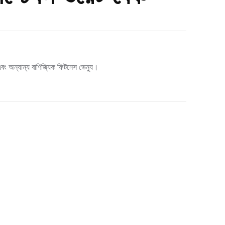
ট এবং অন্যান্য বাণিজ্যিক ফিটনেস ভেন্যু।