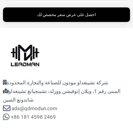
احصل على عرض سعر مخصص لك
شركة تشينغداو مودون للصناعة والتجارة المحدودة
المبنى رقم 1، ويلان إنوفيشن وورلد، تشينجيانغ تشينغداو
شاندونغ الصين.
ads@qdmodun.com
+86 181 4598 2469