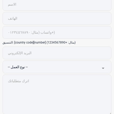
التنسيق: [country code][number] (مثال: +1234567890)