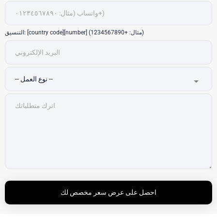
التنسيق: [country code][number] (مثال: +1234567890)
احصل على عرض سعر مخصص لك