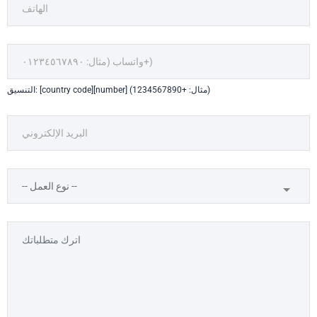
التنسيق: [country code][number] (مثال: +1234567890)