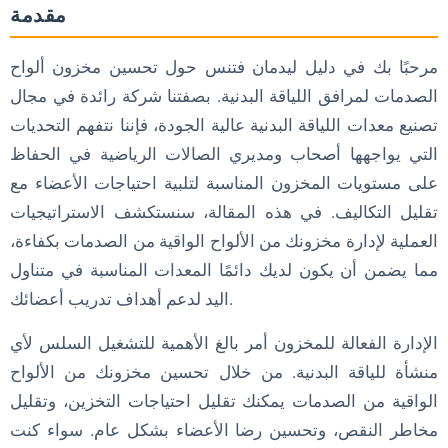
مقدمة
3. إنشاء نقاط إعادة الترتيب
4. تنبؤات الطلب
مرحبًا بك في دليل ليدمان فتنس حول تحسين مخزون ألواح
حلول تخزين فعالة
الصدمات لمرافق اللياقة البدنية. بصفتنا شركة رائدة في مجال
1. رفوف تخزين عمودية
تصنيع معدات اللياقة البدنية عالية الجودة، فإننا نتفهم التحديات
التي يواجهها أصحاب ومديري الصالات الرياضية في الحفاظ
2. الحلول المثبتة على الحائط
على مستويات المخزون المناسبة لتلبية احتياجات الأعضاء مع
3. وضع العلامات واللافتات
تقليل التكاليف. في هذه المقالة، سنستكشف الاستراتيجيات
ممارسات الشراء الاستراتيجي
العملية لإدارة مخزونك من الألواح الواقية من الصدمات بكفاءة،
1. المشتريات بالجملة
مما يضمن أن يكون لديك دائمًا المعدات المناسبة في متناول
اليد لدعم أهداف تدريب أعضائك.
2. المبيعات الموسمية
3. الشراكة مع موردين موثوق بهم
الإدارة الفعالة للمخزون أمر بالغ الأهمية للتشغيل السلس لأي
هل تريد معرفة المزيد عن حلول اللوحات الواقية من الصدمات؟
منشأة للياقة البدنية. من خلال تحسين مخزونك من الألواح
الأسئلة المتداولة حول تحسين مخزون اللوحات الوفيرة
الواقية من الصدمات يمكنك تقليل احتياجات التخزين، وتقليل
مخاطر النقص، وتحسين رضا الأعضاء بشكل عام. سواء كنت
1. كم مرة ينبغي إجراء عمليات تدقيق المخزون؟