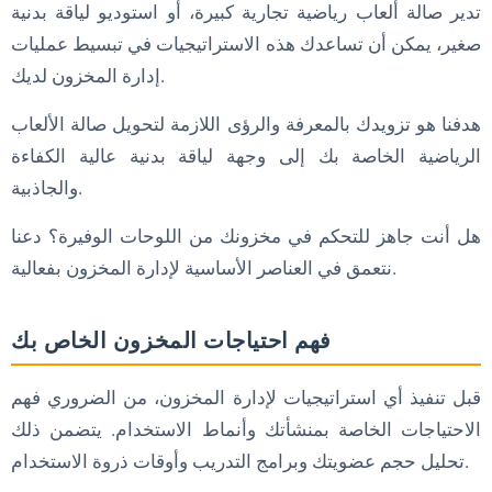
تدير صالة ألعاب رياضية تجارية كبيرة، أو استوديو لياقة بدنية
2. ما هي فوائد استخدام برنامج تتبع المخزون؟
صغير، يمكن أن تساعدك هذه الاستراتيجيات في تبسيط عمليات
3. كيف يمكنني التنبؤ بالطلب على اللوحات الواقية من الصدمات
إدارة المخزون لديك.
بفعالية؟
هدفنا هو تزويدك بالمعرفة والرؤى اللازمة لتحويل صالة الألعاب
4. ما هو الدور الذي يلعبه التخزين في إدارة المخزون؟
الرياضية الخاصة بك إلى وجهة لياقة بدنية عالية الكفاءة
الخاتمة
والجاذبية.
هل أنت جاهز للتحكم في مخزونك من اللوحات الوفيرة؟ دعنا
نتعمق في العناصر الأساسية لإدارة المخزون بفعالية.
فهم احتياجات المخزون الخاص بك
قبل تنفيذ أي استراتيجيات لإدارة المخزون، من الضروري فهم
الاحتياجات الخاصة بمنشأتك وأنماط الاستخدام. يتضمن ذلك
تحليل حجم عضويتك وبرامج التدريب وأوقات ذروة الاستخدام.