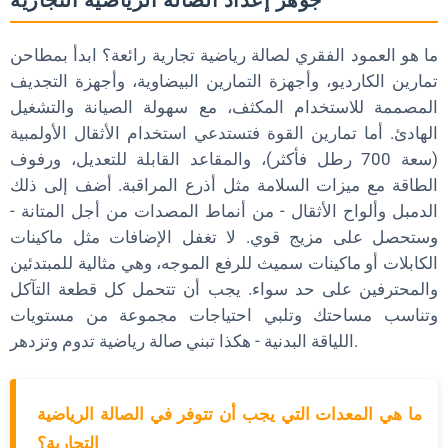
ما هو العمود الفقري لصالة رياضية تجارية رائعة؟ ابدأ بمطاحن
تمارين الكارديو، وأجهزة التمارين البيضاوية، وأجهزة التجديف
المصممة للاستخدام المكثف، مع سهولة الصيانة والتشغيل
الهادئ. أما تمارين القوة فتستدعي استخدام الأثقال الأولمبية
(سعة 700 رطل فأكثر)، والمقاعد القابلة للتعديل، ورفوف
الطاقة مع ميزات السلامة مثل أذرع المراقبة. أضف إلى ذلك
الدمبل وألواح الأثقال - من أنماط المصدات من أجل المتانة -
وستحصل على مزيج قوي. لا تغفل الإضافات مثل ماكينات
الكابلات أو ماكينات سميث للرفع الموجه، وهي مثالية للمبتدئين
والمحترفين على حد سواء. يجب أن تتحمل كل قطعة التآكل
وتناسب مساحتك وتلبي احتياجات مجموعة من مستويات
اللياقة البدنية - هكذا تبني صالة رياضية تدوم وتزدهر.
ما هي المعدات التي يجب أن تتوفر في الصالة الرياضية
التجارية؟