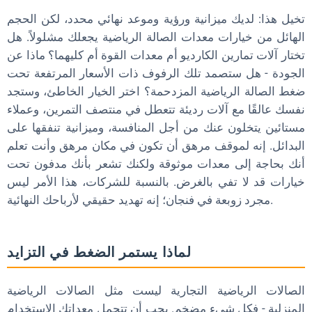
تخيل هذا: لديك ميزانية ورؤية وموعد نهائي محدد، لكن الحجم
الهائل من خيارات معدات الصالة الرياضية يجعلك مشلولاً. هل
تختار آلات تمارين الكارديو أم معدات القوة أم كليهما؟ ماذا عن
الجودة - هل ستصمد تلك الرفوف ذات الأسعار المرتفعة تحت
ضغط الصالة الرياضية المزدحمة؟ اختر الخيار الخاطئ، وستجد
نفسك عالقًا مع آلات رديئة تتعطل في منتصف التمرين، وعملاء
مستائين يتخلون عنك من أجل المنافسة، وميزانية تنفقها على
البدائل. إنه لموقف مرهق أن تكون في مكان مرهق وأنت تعلم
أنك بحاجة إلى معدات موثوقة ولكنك تشعر بأنك مدفون تحت
خيارات قد لا تفي بالغرض. بالنسبة للشركات، هذا الأمر ليس
مجرد زوبعة في فنجان؛ إنه تهديد حقيقي لأرباحك النهائية.
لماذا يستمر الضغط في التزايد
الصالات الرياضية التجارية ليست مثل الصالات الرياضية
المنزلية - فكل شيء مضخم. يجب أن تتحمل معداتك الاستخدام