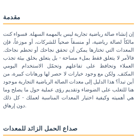
ما هي القطعة الأولى التي يجب شراؤها؟
مقدمة
ما هي مدة بقاء العتاد في صالة الألعاب الرياضية؟
هل المعدات الصينية الصنع موثوقة؟
إن إنشاء صالة رياضية تجارية ليس بالمهمة السهلة. فسواء كنت
هل يمكنني تخصيص العتاد التجاري؟
مالكاً لصالة رياضية، أو منسقاً صحياً للشركات، أو موزعاً، فإن
المعدات التي تختارها يمكن أن تحقق نجاحك أو تحطم نجاحك.
ما مقدار المساحة التي أحتاجها؟
فالأمر لا يتعلق فقط بملء مساحة - بل يتعلق بخلق بيئة تجذب
الخاتمة
العملاء وتحافظ على تفاعلهم وتحمّل الاستخدام اليومي
هل أنت جاهز للارتقاء بعلامتك التجارية مع اللوحات المخصصة
المكثف. ولكن مع وجود خيارات لا حصر لها ورهانات كبيرة، من
للمصدات؟
أين تبدأ؟ هذا الدليل إلى معدات الصالة الرياضية التجارية موجود
هنا للتغلب على الضوضاء وتقديم رؤى عملية حول ما يصلح وما
هي أهميته وكيفية اختيار المعدات المناسبة لعملك - كل ذلك
دون إرهاق.
صداع الحمل الزائد للمعدات