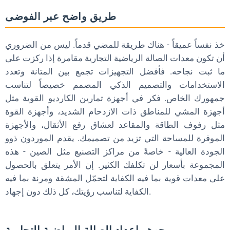
طريق واضح عبر الفوضى
خذ نفساً عميقاً - هناك طريقة للمضي قدماً. ليس من الضروري
أن تكون معدات الصالة الرياضية التجارية مقامرة إذا ركزت على
ما ثبت نجاحه. فأفضل التجهيزات تجمع بين المتانة وتعدد
الاستخدامات والتصميم الذكي المصمم خصيصاً لتناسب
جمهورك الخاص. فكر في أجهزة تمارين الكارديو القوية مثل
أجهزة المشي للمناطق ذات الازدحام الشديد، وأجهزة القوة
مثل رفوف الطاقة والمقاعد لعشاق رفع الأثقال، والأجهزة
الموفرة للمساحة التي تزيد من تصميمك. يقدم الموردون ذوو
الجودة العالية - خاصةً من مراكز التصنيع مثل الصين - هذه
المجموعة بأسعار لن تكلفك الكثير. إن الأمر يتعلق بالحصول
على معدات قوية بما فيه الكفاية لتحمّل المشقة ومرنة بما فيه
الكفاية لتناسب رؤيتك، كل ذلك دون إجهاد.
جوهر إعداد الصالة الرياضية التجارية