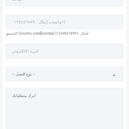
التنسيق: [country code][number] (مثال: +1234567890)