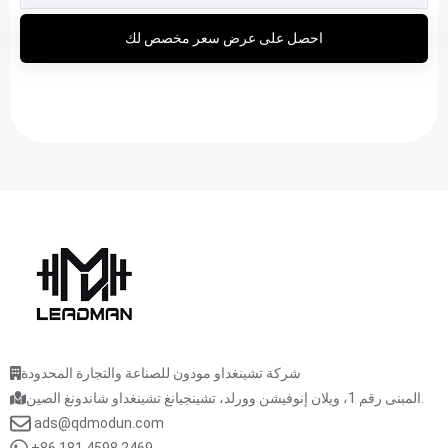
احصل على عرض سعر مخصص لك
شركة تشينغداو مودون للصناعة والتجارة المحدودة
المبنى رقم 1، ويلان إنوفيشن وورلد، تشينجيانغ تشينغداو شاندونغ الصين.
ads@qdmodun.com