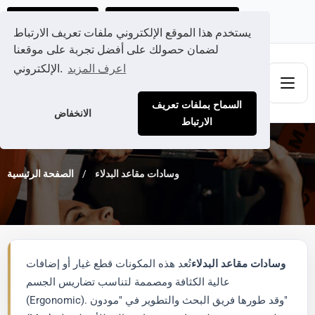
احصل على عرض سعر مخصص لك
Ads@qdmodun.com
يستخدم هذا الموقع الإلكتروني ملفات تعريف الارتباط
لضمان حصولك على أفضل تجربة على موقعنا
اعرف المزيد
الإلكتروني.
السماح بملفات تعريف
الانخفاض
الارتباط
وسادات مقاعد البدلاء
الصفحة الرئيسية
وسادات مقاعد البدلاء
تُعد هذه المكونات قطع غيار أو إضافات
عالية الكثافة ومصممة لتناسب تضاريس الجسم
(Ergonomic). وقد طورها فريق البحث والتطوير في "مودون"